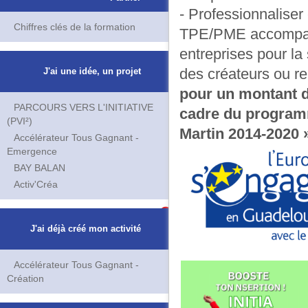
- Professionnaliser 
Chiffres clés de la formation
TPE/PME accompagn
entreprises pour l
des créateurs ou r
J'ai une idée, un projet
pour un montant d
PARCOURS VERS L'INITIATIVE
cadre du program
(PVI²)
Martin 2014-2020 »
Accélérateur Tous Gagnant -
Emergence
BAY BALAN
Activ'Créa
J'ai déjà créé mon activité
Accélérateur Tous Gagnant -
Création