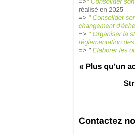
=>
" Consolider so
réalisé en 2025
=>
" Consolider so
changement d'échel
=>
" Organiser la s
réglementation des
=>
"
Elaborer les o
« Plus qu’un a
Str
Contactez no