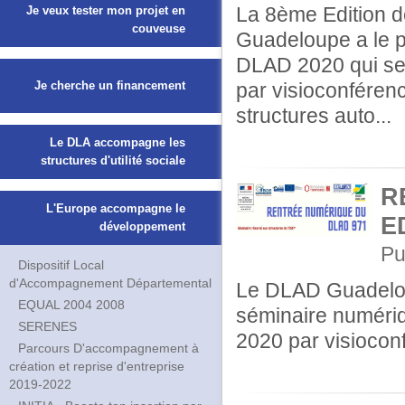
La 8ème Edition de
Je veux tester mon projet en
couveuse
Guadeloupe a le p
DLAD 2020 qui se
Je cherche un financement
par visioconféren
structures auto...
Le DLA accompagne les
structures d'utilité sociale
R
L'Europe accompagne le
E
développement
Pu
Dispositif Local
d'Accompagnement Départemental
Le DLAD Guadeloup
EQUAL 2004 2008
séminaire numériq
SERENES
2020 par visiocon
Parcours D'accompagnement à
création et reprise d'entreprise
2019-2022