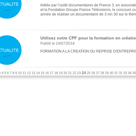
Initiée par l’unité documentaires de France 3, en associa
et la Fondation Groupe France Télévisions, le concours ouv
année de réaliser un documentaire de 3 mn 30 sur le thèm
Utilisez votre CPF pour la formation en créati
Publié le 24/07/2018
FORMATION A LA CREATION OU REPRISE D'ENTREPRI
24
3
4
5
6
7
8
9
10
11
12
13
14
15
16
17
18
19
20
21
22
23
25
26
27
28
29
30
31
32
33
34
35