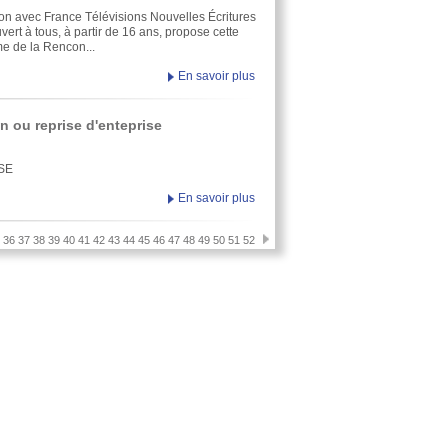
tion avec France Télévisions Nouvelles Écritures
ert à tous, à partir de 16 ans, propose cette
e de la Rencon...
En savoir plus
on ou reprise d'enteprise
SE
En savoir plus
36
37
38
39
40
41
42
43
44
45
46
47
48
49
50
51
52