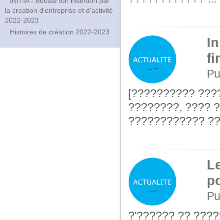
INITIA - Booste ton insertion par
la creation d'entreprise et d'activité
2022-2023
Histoires de création 2022-2023
In
fi
Pu
[?????????? ???
????????, ???? 
???????????? ??
L
p
Pu
?'?????? ?? ???