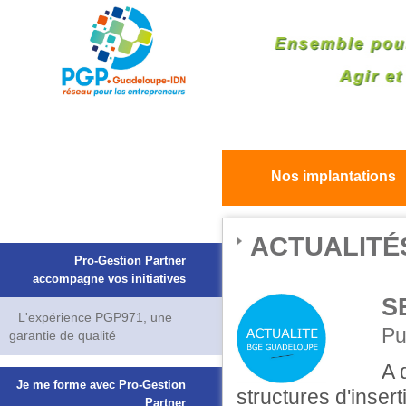
Nos implantations
ACTUALITÉ
Pro-Gestion Partner
accompagne vos initiatives
S
L'expérience PGP971, une
Pu
garantie de qualité
A 
Je me forme avec Pro-Gestion
structures d'inser
Partner