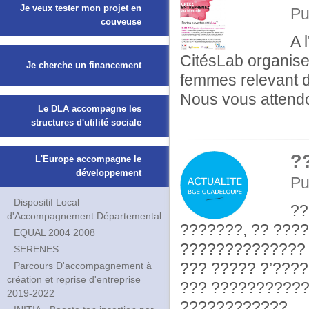
Je veux tester mon projet en
Pu
couveuse
A 
CitésLab organise
Je cherche un financement
femmes relevant des
Nous vous attendo
Le DLA accompagne les
structures d'utilité sociale
?
L'Europe accompagne le
développement
Pu
Dispositif Local
??
d'Accompagnement Départemental
???????, ?? ????
EQUAL 2004 2008
?????????????? 
SERENES
??? ????? ?’???
Parcours D'accompagnement à
création et reprise d'entreprise
??? ???????????
2019-2022
???????????? ...