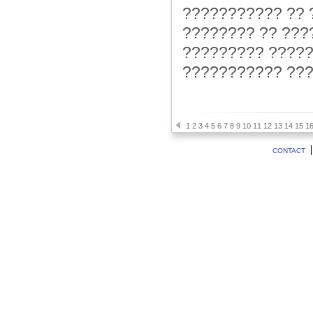
??????????? ?? ?
???????? ?? ???
????????? ?????
??????????? ???
1
2
3
4
5
6
7
8
9
10
11
12
13
14
15
1
CONTACT