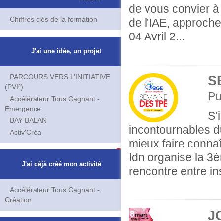
de vous convier à
Chiffres clés de la formation
de l'IAE, approche
04 Avril 2...
J'ai une idée, un projet
PARCOURS VERS L'INITIATIVE
S
(PVI²)
Pu
Accélérateur Tous Gagnant -
Emergence
S’
BAY BALAN
incontournables d
Activ'Créa
mieux faire connaî
Idn organise la 3
J'ai déjà créé mon activité
rencontre entre inst
Accélérateur Tous Gagnant -
Création
J