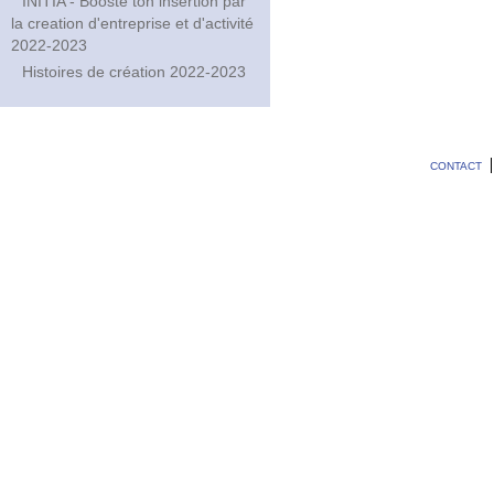
INITIA - Booste ton insertion par
la creation d'entreprise et d'activité
2022-2023
Histoires de création 2022-2023
CONTACT