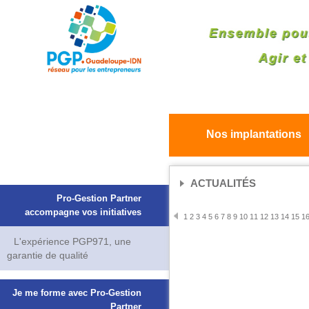
Nos implantations
ACTUALITÉS
Pro-Gestion Partner
accompagne vos initiatives
1
2
3
4
5
6
7
8
9
10
11
12
13
14
15
1
L'expérience PGP971, une
garantie de qualité
Je me forme avec Pro-Gestion
Partner