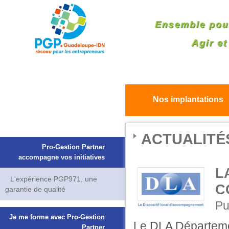
Nos implantations
ACTUALITÉ
Pro-Gestion Partner
accompagne vos initiatives
L
L'expérience PGP971, une
C
garantie de qualité
Pu
Je me forme avec Pro-Gestion
Le DLA Départeme
Partner