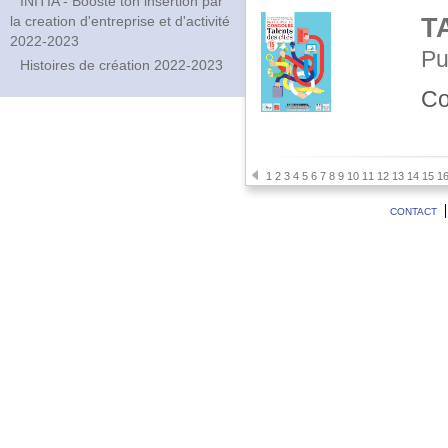
INITIA - Booste ton insertion par
la creation d'entreprise et d'activité
T
2022-2023
Pu
Histoires de création 2022-2023
Co
1
2
3
4
5
6
7
8
9
10
11
12
13
14
15
1
CONTACT